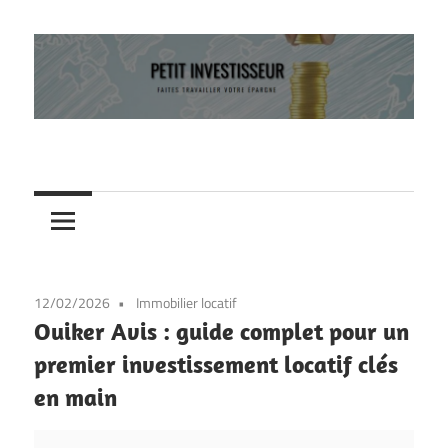
Skip
to
content
Faites
Petit
travailler
votre
investisseur
épargne
12/02/2026
Immobilier locatif
Ouiker Avis : guide complet pour un
premier investissement locatif clés
en main