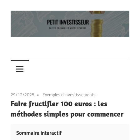
Skip
to
content
Faites
Petit
travailler
votre
investisseur
épargne
29/12/2025
Exemples d'investissements
Faire fructifier 100 euros : les
méthodes simples pour commencer
Sommaire interactif