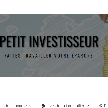
vestir en bourse
🏠 Investir en immobilier
🪙 Di