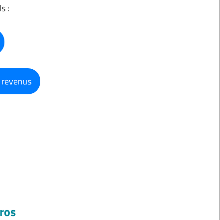
s :
e revenus
uros