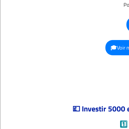
Po
🎓
Voir 
💷 Investir 5000 
1️⃣