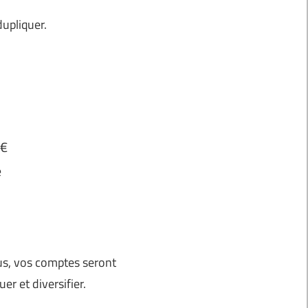
upliquer.
0€
e
lus, vos comptes seront
er et diversifier.