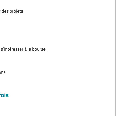
s des projets
s’intéresser à la bourse,
ans.
fois