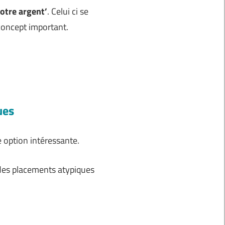
otre argent’
. Celui ci se
 concept important.
ues
e option intéressante.
s des placements atypiques