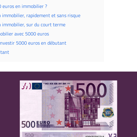
 euros en immobilier ?
n immobilier, rapidement et sans risque
n immobilier, sur du court terme
obilier avec 5000 euros
investir 5000 euros en débutant
utant