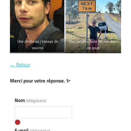
Une photo ou j’essaye de
Oui j’ai vécu dans un van dans
sourire
ce pays
← Retour
Merci pour votre réponse. ✨
Nom
(obligatoire)
E-mail
(obligatoire)