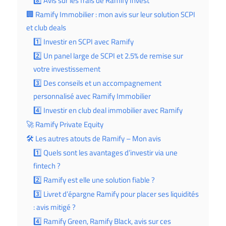
8️⃣ Avis sur les frais de Ramify Invest
🏢 Ramify Immobilier : mon avis sur leur solution SCPI
et club deals
1️⃣ Investir en SCPI avec Ramify
2️⃣ Un panel large de SCPI et 2.5% de remise sur
votre investissement
3️⃣ Des conseils et un accompagnement
personnalisé avec Ramify Immobilier
4️⃣ Investir en club deal immobilier avec Ramify
🚀 Ramify Private Equity
🛠️ Les autres atouts de Ramify – Mon avis
1️⃣ Quels sont les avantages d’investir via une
fintech ?
2️⃣ Ramify est elle une solution fiable ?
3️⃣ Livret d’épargne Ramify pour placer ses liquidités
: avis mitigé ?
4️⃣ Ramify Green, Ramify Black, avis sur ces