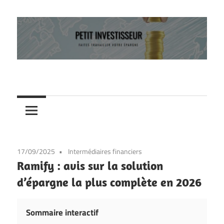
Skip
to
content
Faites
Petit
travailler
votre
investisseur
épargne
17/09/2025
Intermédiaires financiers
Ramify : avis sur la solution
d’épargne la plus complète en 2026
Sommaire interactif