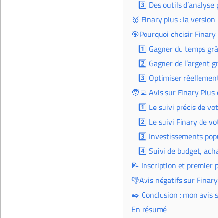
3️⃣ Des outils d’analyse
🥇 Finary plus : la versio
🎯Pourquoi choisir Finary 
1️⃣ Gagner du temps grâc
2️⃣ Gagner de l’argent gr
3️⃣ Optimiser réellemen
🧑‍💻 Avis sur Finary Plus
1️⃣ Le suivi précis de v
2️⃣ Le suivi Finary de vo
3️⃣ Investissements popu
4️⃣ Suivi de budget, ach
📝 Inscription et premier 
👎Avis négatifs sur Finary
✒️ Conclusion : mon avis 
En résumé