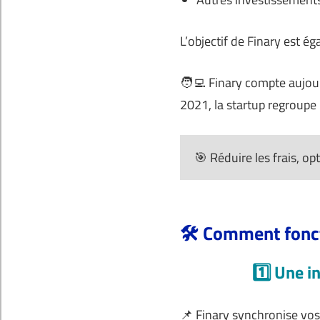
L’objectif de Finary est 
🧑‍💻 Finary compte aujou
2021, la startup regroupe
🎯 Réduire les frais, op
🛠️ Comment fonc
1️⃣ Une i
📌 Finary synchronise vo