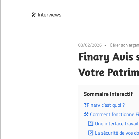
🎤 Interviews
03/02/2026
Gérer son argen
Finary Avis 
Votre Patrim
Sommaire interactif
❓Finary c’est quoi ?
🛠️ Comment fonctionne F
1️⃣ Une interface travai
2️⃣ La sécurité de vos d