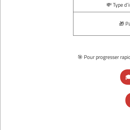
💸 Type d’
🎁 P
🎯 Pour progresser rapi
🎓