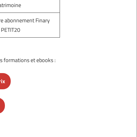
atrimoine
tre abonnement Finary
 PETIT20
s formations et ebooks :
rix