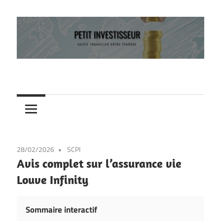
Skip
to
content
Faites
Petit
travailler
votre
investisseur
épargne
28/02/2026
SCPI
Avis complet sur l’assurance vie
Louve Infinity
Sommaire interactif