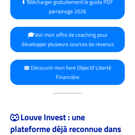
⬇️ Télécharger gratuitement le guide PDF
parrainage 2026
🎓
Voir mon offre de coaching pour
développer plusieurs sources de revenus
📖
Découvrir mon livre Objectif Liberté
Financière
🐺 Louve Invest : une
plateforme déjà reconnue dans