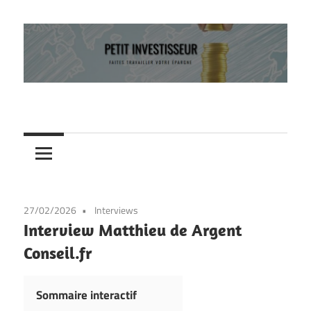
Skip
to
content
Faites
Petit
travailler
votre
investisseur
épargne
27/02/2026
Interviews
Interview Matthieu de Argent
Conseil.fr
Sommaire interactif